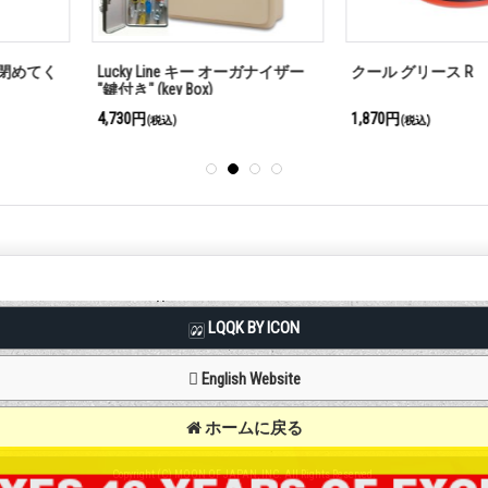
ー オーガナイザー
クール グリース R
法により猟や
1,870円
385円
(税込)
(税込)
LQQK BY ICON
English Website
ホームに戻る
Copyright (C) MOON OF JAPAN, INC. All Rights Reserved.