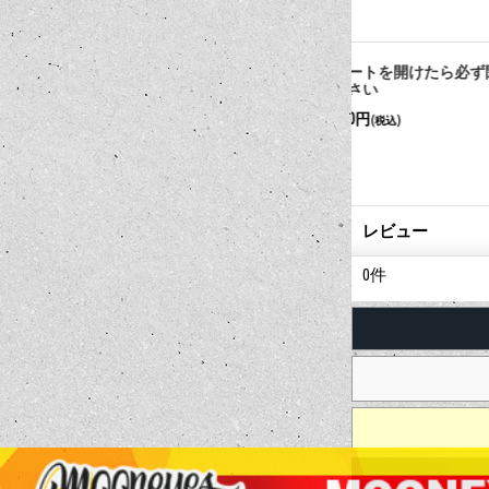
ゲートを開けたら必ず閉めてく
Lucky Line キ
ださい
"鍵付き" (key Box)
550円
4,730円
(税込)
(税込)
レビュー
0
件