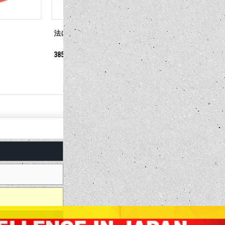
通り抜け禁止
従業員専用
Stay 6 Fee
をおいてく
385円
1,650円
(税込)
(税込)