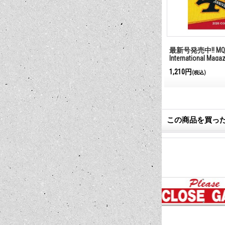
ジ ボード
番犬勤務中
最新号発売中!! MQQ
International Maga
385円
1,210円
(税込)
(税込)
この商品を買っ