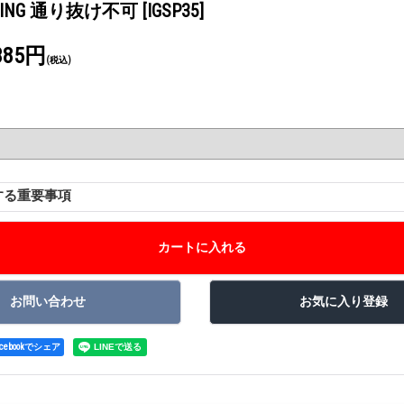
ASSING 通り抜け不可
[IGSP35]
385円
(税込)
する重要事項
acebookでシェア