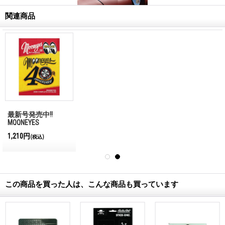
関連商品
最新号発売中!!
MQQNEYES
International
1,210円
(税込)
Magazine No.28 2026
この商品を買った人は、こんな商品も買っています