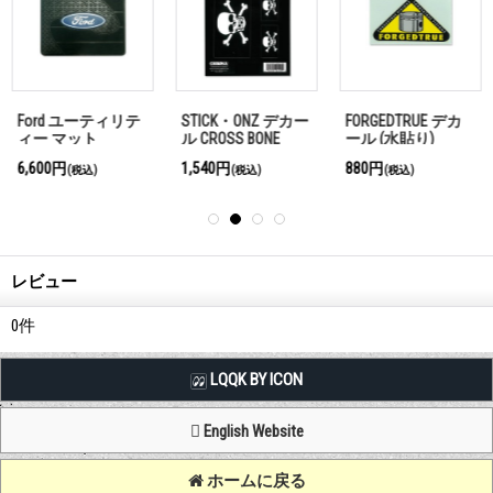
Ford ユーティリテ
STICK・ONZ デカー
FORGEDTRUE デカ
ィー マット
ル CROSS BONE
ール (水貼り)
6,600円
1,540円
880円
(税込)
(税込)
(税込)
レビュー
0
件
LQQK BY ICON
English Website
ホームに戻る