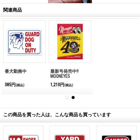
関連商品
番犬勤務中
最新号発売中!!
MQQNEYES
International
385円
1,210円
(税込)
(税込)
Magazine No.28 2026
この商品を買った人は、こんな商品も買っています