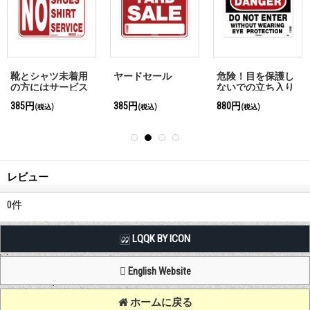
靴とシャツ未着用
ヤードセール
危険！目を保護し
の方にはサービス
ないでの立ち入り
しません
禁止
385円
385円
880円
(税込)
(税込)
(税込)
レビュー
0
件
LQQK BY ICON
English Website
ホームに戻る