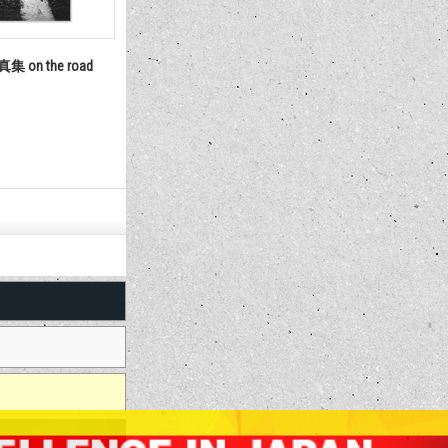
ロッド ステッカー
MOON Automotive フェイス タオ
NO 
DALE RACEWAY ステッカー
ル
2,420円
385
(税込)
(税込)