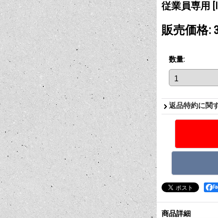
従業員専用
[
販売価格
:
数量
:
返品特約に関
F
商品詳細