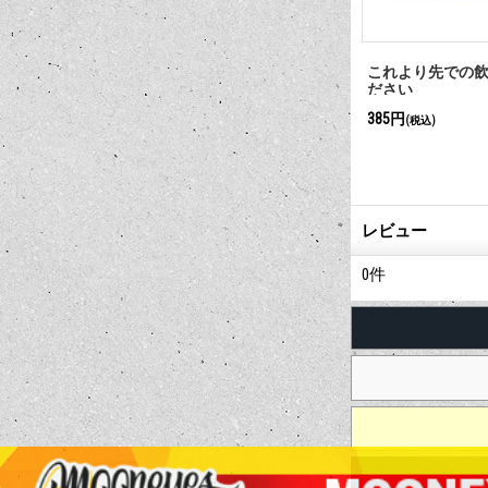
での飲食はお控えく
CLOSED 閉店
Zap Teshi
#1
385円
990円
(税込)
(税込)
レビュー
0
件