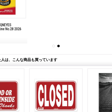
ージ ボード NO
Rat Fink メッセージ ボード
番犬勤務中
Welcome
1,320円
385円
(税込)
(税込)
た人は、こんな商品も買っています