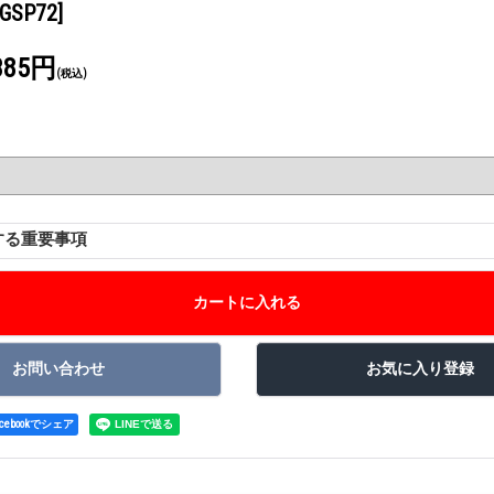
IGSP72]
385円
(税込)
する重要事項
acebookでシェア