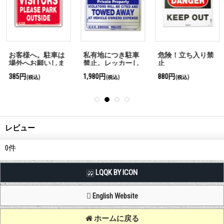
お客様へ。駐車は
私有地につき駐車
危険！立ち入り禁
場外へお願いしま
禁止。レッカーし
止
す。
ます
385円
1,980円
880円
(税込)
(税込)
(税込)
レビュー
0
件
LQQK BY ICON
English Website
ホームに戻る