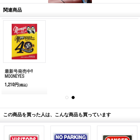
関連商品
最新号発売中!!
MQQNEYES
International
1,210円
(税込)
Magazine No.28 2026
この商品を買った人は、こんな商品も買っています