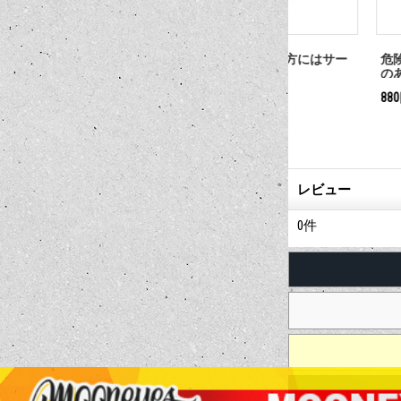
いでの立ち
靴とシャツ未着用の方にはサー
危険！危険物質
ビスしません
のある者以外進
385円
880円
(税込)
(税込)
レビュー
0
件