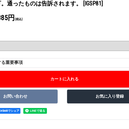
可。通ったものは告訴されます。
[IGSP81]
385円
(税込)
する重要事項
acebookでシェア