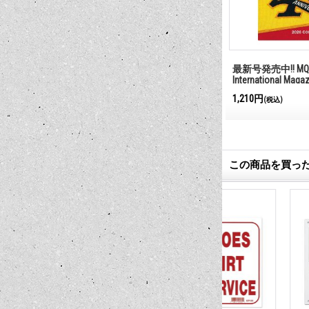
ジ ボード
番犬勤務中
最新号発売中!! MQQ
International Maga
385円
1,210円
(税込)
(税込)
この商品を買っ