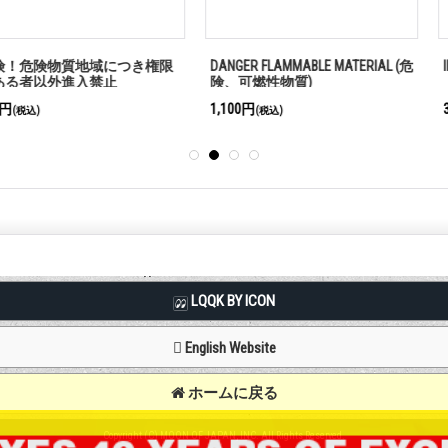
地域につき権限
DANGER FLAMMABLE MATERIAL (危
IN CASE OF EME
入禁止
険、可燃性物質)
1,100円
385円
(税込)
(税込)
LQQK BY ICON
English Website
ホームに戻る
Copyright (C) MOON OF JAPAN, INC. All Rights Reserved.