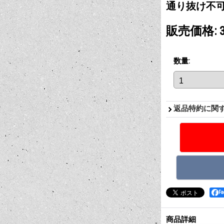
通り抜け不
販売価格
:
数量
:
返品特約に関
F
商品詳細