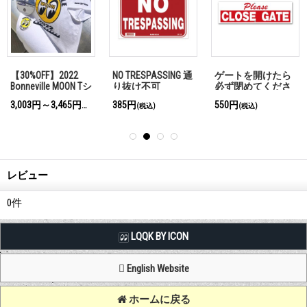
【30%OFF】2022
NO TRESPASSING 通
ゲートを開けたら
Bonneville MOON Tシ
り抜け不可
必ず閉めてくださ
ャツ
い
3,003円～3,465円
385円
550円
(税込)
(税込)
(税込)
レビュー
0
件
LQQK BY ICON
English Website
ホームに戻る