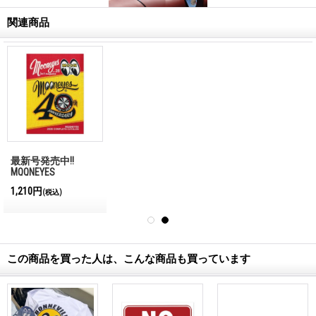
関連商品
最新号発売中!!
MQQNEYES
International
1,210円
(税込)
Magazine No.28 2026
この商品を買った人は、こんな商品も買っています