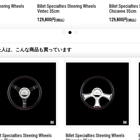
teering Wheels
Billet Specialties Steering Wheels
Billet Specialtie
Vintec 35cm
Chicayne 35cm
129,800円
129,800円
(税込)
(税込)
た人は、こんな商品も買っています
teering Wheels
Billet Specialties Steering Wheels
Billet Specialti