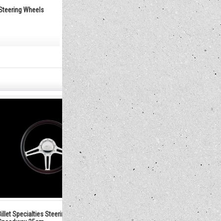
s Steering Wheels
Billet Specialties Steering Wheels
Billet Specialt
GTX01 35cm
Sniper 35cm
129,800円
129,800円
(税込)
(税込)
es Steering Wheels
Billet Specialties Steering Wheels
Billet Specia