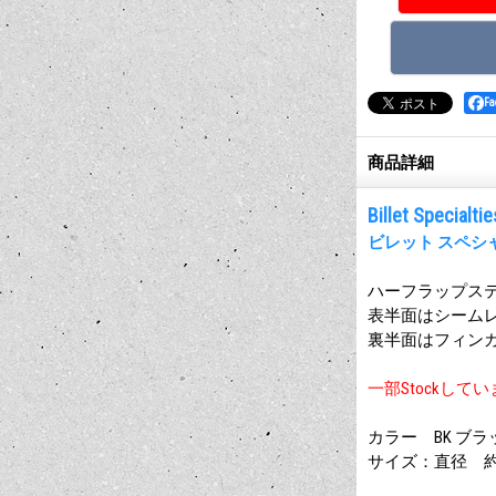
F
商品詳細
Billet Specialt
ビレット スペシ
ハーフラップス
表半面はシームレ
裏半面はフィン
一部Stockし
カラー BK ブラ
サイズ：直径 約3