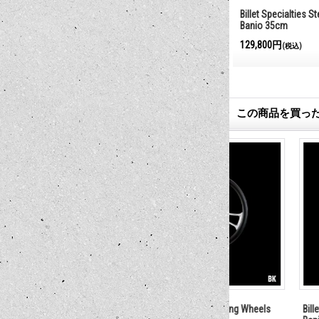
ering Wheels
Billet Specialties Steering Wheels
Billet Specialties S
Fast Lane 35cm
Banjo 35cm
129,800円
129,800円
(税込)
(税込)
この商品を買っ
ring Wheels
Billet Specialties Steering Wheels
Billet Specialties S