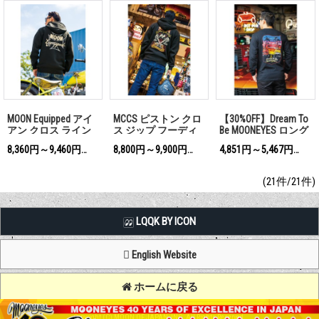
MOON Equipped アイ
MCCS ピストン クロ
【30%OFF】Dream To
アン クロス ライン
ス ジップ フーディ
Be MOONEYES ロング
プルオーバー フーデ
ー
スリーブ Tシャツ
8,360円～9,460円
8,800円～9,900円
4,851円～5,467円
(税込)
(税込)
(税込)
ィー
(21件/21件)
LQQK BY ICON
English Website
ホームに戻る
Copyright (C) MOON OF JAPAN, INC. All Rights Reserved.