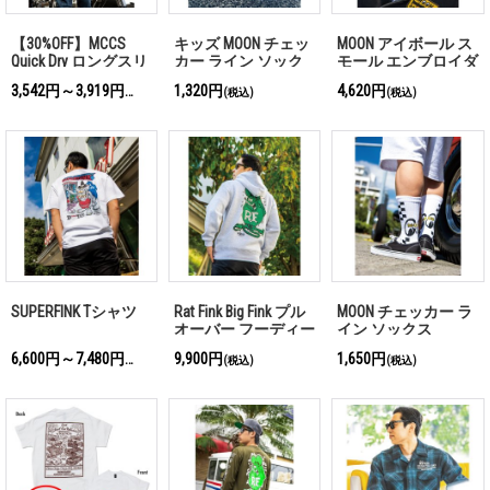
【30%OFF】MCCS
キッズ MOON チェッ
MOON アイボール ス
Quick Dry ロングスリ
カー ライン ソック
モール エンブロイダ
ーブ Tシャツ
ス
リー キャップ
3,542円～3,919円
1,320円
4,620円
(税込)
(税込)
(税込)
SUPERFINK Tシャツ
Rat Fink Big Fink プル
MOON チェッカー ラ
オーバー フーディー
イン ソックス
6,600円～7,480円
9,900円
1,650円
(税込)
(税込)
(税込)