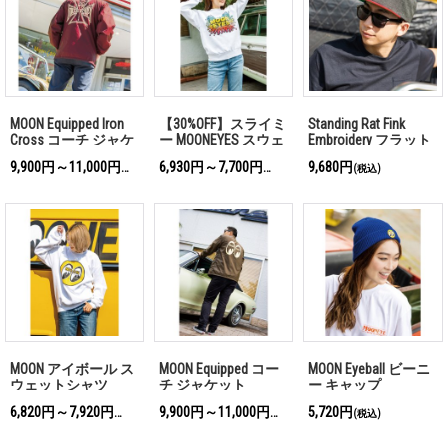
MOON Equipped Iron
【30%OFF】スライミ
Standing Rat Fink
Cross コーチ ジャケ
ー MOONEYES スウェ
Embroidery フラット
ット
ットシャツ
バイザー キャップ
9,900円～11,000円
6,930円～7,700円
9,680円
(税込)
(税込)
(税込)
MOON アイボール ス
MOON Equipped コー
MOON Eyeball ビーニ
ウェットシャツ
チ ジャケット
ー キャップ
6,820円～7,920円
9,900円～11,000円
5,720円
(税込)
(税込)
(税込)