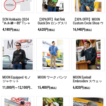
SCN Hokkaido 2024
【30%OFF】Rat Fink
【30% OFF!!】MOON
“ああ健一郎” Tシャ
Quick Dry ロングスリ
Custom Cycle Shop ウ
ツ
ーブ Tシャツ
ール チェック シャ
4,180円
4,620円
16,940円
(税込)
(税込)
(税込)
ツ
MOON Equipped モノ
MOON ワーク パンツ
MOON Eyeball
ジャケット
Embroidery スウェッ
トシャツ
11,000円～12,100円
15,400円
6,820円
(税込)
(税込)
(税込)