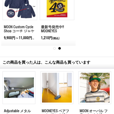
MOON Custom Cycle
最新号発売中!!
Shop コーチ ジャケ
MQQNEYES
ット
International
9,900円～11,000円
1,210円
込)
(税込)
(税込)
Magazine No.28 2026
この商品を買った人は、こんな商品も買っています
Adjustable メタル
MOONEYES ベアフ
MOON オーバル フ