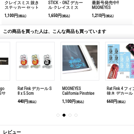
クレイスミス 抜き
STICK・ONZ デカー
最新号発売中!!
ステッカー セット
ル クレイスミス
MQQNEYES
＜ブラック＞
International
1,100円
1,650円
1,210円
(税込)
(税込)
(税込)
Magazine No.28 2026
この商品を買った人は、こんな商品も買っています
Rat Fink デカール S
MOONEYES
Rat Fink 4 フィンク
8 x 5.5cm
California Pinstripe
抜き デカール
Sticker ブルー
440円
1,100円
660円
(税込)
(税込)
(税込)
レビュー