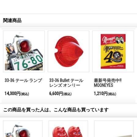
関連商品
33-36 テール ランプ
33-36 Bullet テール
最新号発売中!!
レンズ オンリー
MQQNEYES
International
14,300円
6,600円
1,210円
(税込)
(税込)
(税込)
Magazine No.28 2026
この商品を買った人は、こんな商品も買っています