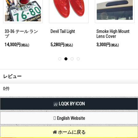
33-36 テール ラン
Devil Tail Light
Smoke High Mount
プ
Lens Cover
14,300円
5,280円
3,300円
(税込)
(税込)
(税込)
レビュー
0
件
LQQK BY ICON
English Website
ホームに戻る