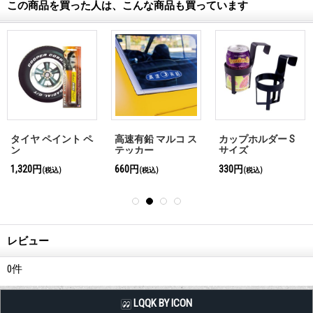
この商品を買った人は、こんな商品も買っています
タイヤ ペイント ペ
高速有鉛 マルコ ス
カップホルダー S
ン
テッカー
サイズ
1,320円
660円
330円
(税込)
(税込)
(税込)
レビュー
0
件
LQQK BY ICON