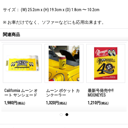
サイズ： (W) 25.2cm x (H) 19.3cm x (D) 1.8cm 〜 10.2cm
※ お車だけでなく、ソファーなどにも応用出来ます。
関連商品
California ムーン オ
ムーン ポケット カ
最新号発売中!!
ート サンシェード
ンクーラー
MQQNEYES
International
1,980円
1,320円
1,210円
(税込)
(税込)
(税込)
Magazine No.28 2026