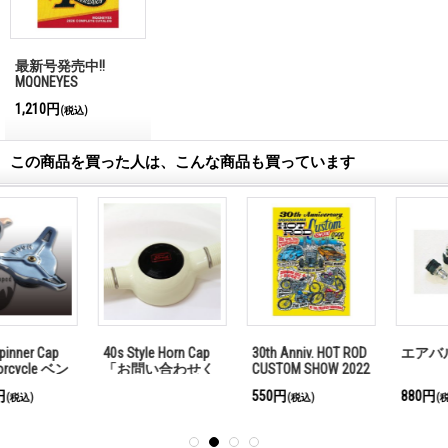
最新号発売中!!
MQQNEYES
International
1,210円
(税込)
Magazine No.28 2026
この商品を買った人は、こんな商品も買っています
40s Style Horn Cap
30th Anniv. HOT ROD
エアバルブ ステム
「お問い合わせく
CUSTOM SHOW 2022
ださい」
Wildman イラスト
550円
880円
(税込)
(税込)
ポスター