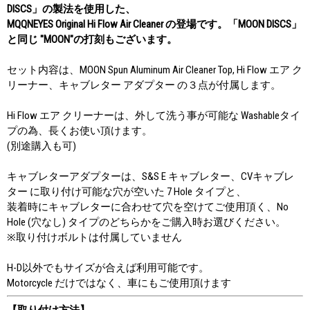
DISCS」の製法を使用した、
MQQNEYES Original Hi Flow Air Cleaner の登場です。「MOON DISCS」
と同じ "MOON"の打刻もございます。
セット内容は、MOON Spun Aluminum Air Cleaner Top, Hi Flow エア ク
リーナー、キャブレター アダプター の３点が付属します。
Hi Flow エア クリーナーは、外して洗う事が可能な Washableタイ
プの為、長くお使い頂けます。
(別途購入も可)
キャブレターアダプターは、S&S E キャブレター、CVキャブレ
ター に取り付け可能な穴が空いた 7 Hole タイプと、
装着時にキャブレターに合わせて穴を空けてご使用頂く、No
Hole (穴なし) タイプのどちらかをご購入時お選びください。
※取り付けボルトは付属していません
H-D以外でもサイズが合えば利用可能です。
Motorcycle だけではなく、車にもご使用頂けます
【取り付け方法】