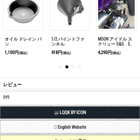
オイル ドレイン パ
1/2 パイントファ
MOON アイドル ス
ン.
ンネル.
クリュー S&S、E、
G キャブ用
1,100円
418円
4,290円
(税込)
(税込)
(税込)
レビュー
0
件
LQQK BY ICON
English Website