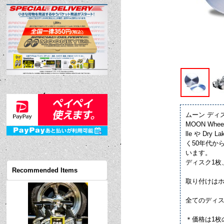
ムーン ディ
MOON Whe
lle や 
く50年代
います。
ディスク1枚
Recommended Items
取り付けはホ
全てのディス
＊価格は1枚