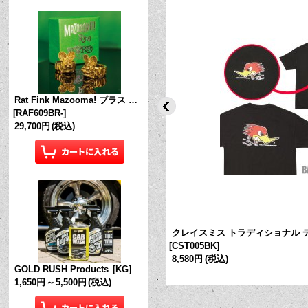
Rat Fink Mazooma! ブラス リング
[
RAF609BR-
]
29,700円
(税込)
er with mount
[
UPA5168
]
クレイスミス トラディショナル 
[
CST005BK
]
8,580円
(税込)
GOLD RUSH Products
[
KG
]
1,650円
～
5,500円
(税込)