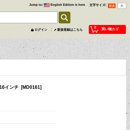
Jump to
:
English Edition is here
文字サイズ
:
0
買い物カゴ
ログイン
新規登録はこちら
 16インチ
[
MD0161
]