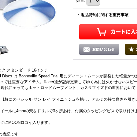
数量
:
返品特約に関する重要事項
スク スタンダード 16インチ
el Discs は Bonneville Speed Trial 用にディーン・ムーンが開発し
Dry Lake では重要なアイテム。Racer達が記録更新してゆく為には欠かせな
から現代に至ってもホットロッドムーブメント、カスタマイズドの世界におい
、1枚にスペシャル サン レイ フィニッシュを施し、アルミの持つ良さを引
イールに4mmの穴をドリルで3ヶ所あけ、付属のタッピングビスで取り付け
クにMOONロゴが入ります。
の表記です