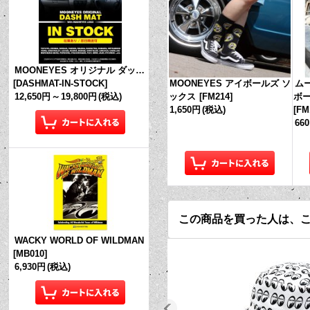
MOONEYES オリジナル ダッシュマット (in Stock!)
MOONEYES アイボールズ ソ
ムー
[
DASHMAT-IN-STOCK
]
ックス
[
FM214
]
ボー
12,650円
～
19,800円
(税込)
1,650円
(税込)
[
FM
66
この商品を買った人は、
WACKY WORLD OF WILDMAN
[
MB010
]
6,930円
(税込)