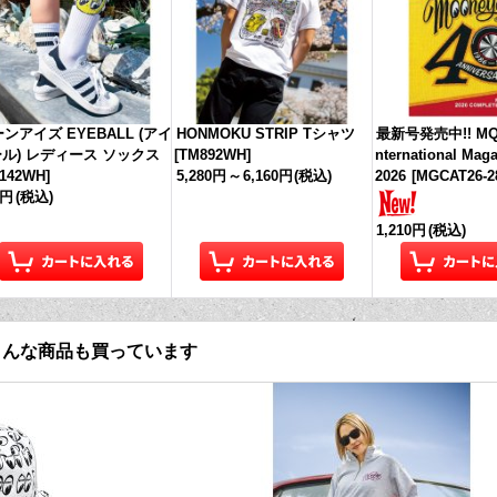
ンアイズ EYEBALL (アイ
HONMOKU STRIP Tシャツ
最新号発売中!! MQ
ル) レディース ソックス
[
TM892WH
]
nternational Mag
142WH
]
5,280円
～
6,160円
(税込)
2026
[
MGCAT26-2
0円
(税込)
1,210円
(税込)
こんな商品も買っています