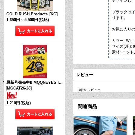
デザインし
ブラックはイ
GOLD RUSH Products
[
KG
]
ります。
1,650円
～
5,500円
(税込)
お気に入りの
カラー: WH
サイズ(JP): 
素材: コッ
レビュー
最新号発売中!! MQQNEYES International Magazine No.28 2026
[
MGCAT26-28
]
0
件のレビュー
1,210円
(税込)
関連商品