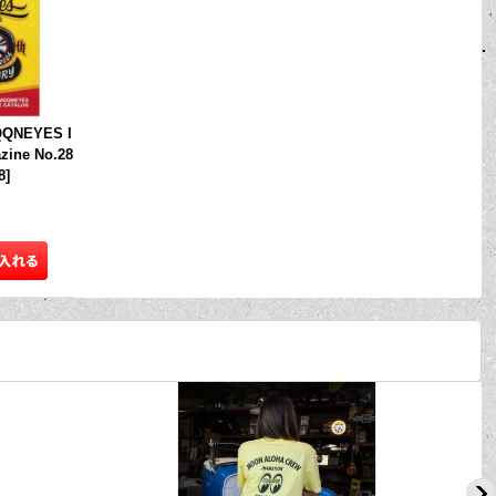
QNEYES I
azine No.28
8
]