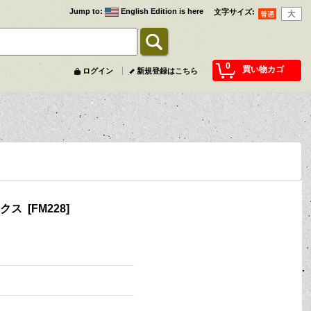
Jump to
:
English Edition is here
文字サイズ
:
0
買い物カゴ
ログイン
新規登録はこちら
ックス
[
FM228
]