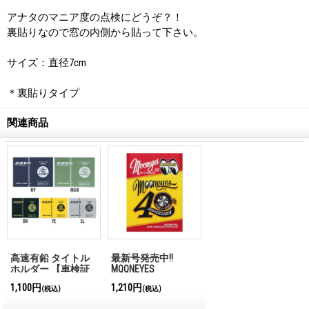
アナタのマニア度の点検にどうぞ？！
裏貼りなので窓の内側から貼って下さい。
サイズ：直径7cm
＊裏貼りタイプ
関連商品
高速有鉛 タイトル
最新号発売中!!
ホルダー 【車検証
MQQNEYES
入れ】
International
1,100円
1,210円
(税込)
(税込)
Magazine No.28 2026