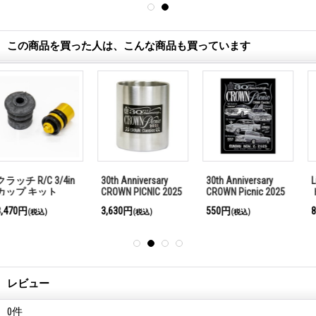
この商品を買った人は、こんな商品も買っています
30th Anniversary
30th Anniversary
Little Trees ヴェン
CROWN PICNIC 2025
CROWN Picnic 2025
ト ラップ カリビア
カラビナ マグ
ポスター
ン コラーダ
3,630円
550円
880円
(税込)
(税込)
(税込)
レビュー
0
件