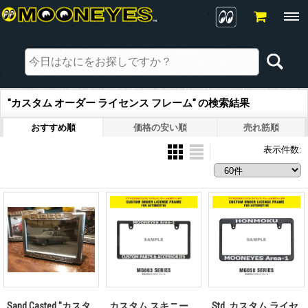
"カスタム オーダー ライセンス フレーム"
の
検索結果
おすすめ順
価格の安い順
売れ筋順
表示件数
:
Sand Casted "カスタ
カスタム スキニー
Std. カスタム ライセ