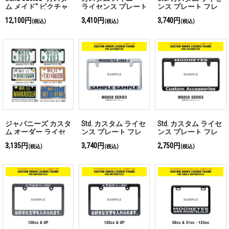
ム メイド" ピクチャ
ライセンス プレート
ンス プレート フレ
ー フレーム
フレーム 【〜19枚ま
ーム カーボン ファ
12,100円
3,410円
3,740円
(税込)
(税込)
(税込)
で カッティングシー
イバー ルック
ト対応】
【MG058】
ジャパニーズ カスタ
Std. カスタム ライセ
Std. カスタム ライセ
ム オーダー ライセ
ンス プレート フレ
ンス プレート フレ
ンス プレート
ーム クローム
ーム ブラック
3,135円
3,740円
2,750円
(税込)
(税込)
(税込)
【MG058】
【MG058】