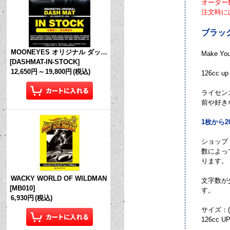
オーダー
注文時に
ブラック
MOONEYES オリジナル ダッシュマット (in Stock!)
Make You
[
DASHMAT-IN-STOCK
]
12,650円
～
19,800円
(税込)
126c
ライセン
前や好き
1枚から
ショップ
数によっ
ります。
WACKY WORLD OF WILDMAN
文字数が
[
MB010
]
す。
6,930円
(税込)
サイズ：(W)
126cc