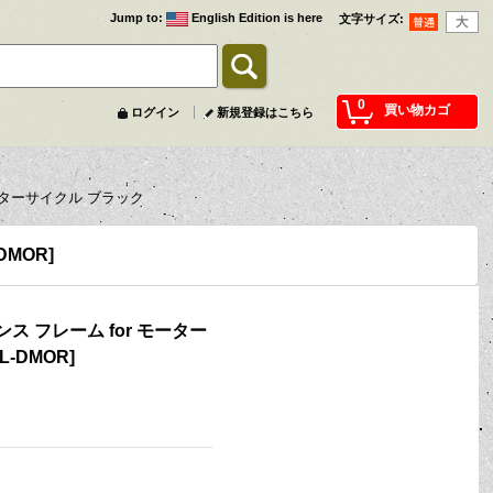
Jump to
:
English Edition is here
文字サイズ
:
0
買い物カゴ
ログイン
新規登録はこちら
ーターサイクル ブラック
-DMOR
]
ス フレーム for モーター
L-DMOR
]