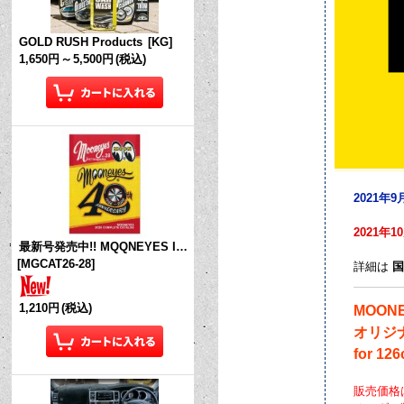
GOLD RUSH Products
[
KG
]
1,650円
～
5,500円
(税込)
2021
2021
最新号発売中!! MQQNEYES International Magazine No.28 2026
[
MGCAT26-28
]
詳細は
国
1,210円
(税込)
MOONEY
オリジ
for 1
販売価格