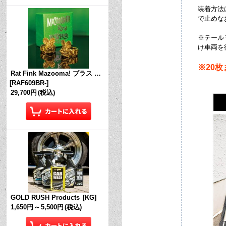
装着方法
で止めなおす
※テール
け車両を
※20
Rat Fink Mazooma! ブラス リング
[
RAF609BR-
]
29,700円
(税込)
GOLD RUSH Products
[
KG
]
1,650円
～
5,500円
(税込)