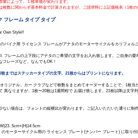
数量によって、１枚単価が変わります。
は枚数に関わらず基本料金で計算されますが、ご請求時に上記価格表（1枚の
 フレーム タイプ タイプ
r Own Style!!
c up のバイク用 ライセンス フレームがアナタのモーターサイクルをカリフォ
ス フレームの上下段にアナタのご希望の文字をお入れ致します。ご自身の愛車の車
なフレーズなど、なんでもOK！
20枚まではステッカータイプの文字、21枚からはプリントになります。
 オリジナル、カー クラブなどで枚数をまとめてオーダーすることで、1枚
て 異なりますが、1枚〜20枚は1週間程で お届け致します。21枚以降は文
少ない場合は、フォントの縦横比が変わります。ご記入いただいた通りに制
23..5cm×(H)14.5cm
 UP のモーターサイクル用の ライセンス プレート(ナンバー プレート) に取り