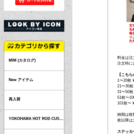
料金は注
MIM (カタログ)
注文時に
【こちら
New アイテム
1〜20枚
21〜30枚
31〜50枚
51枚〜10
再入荷
101枚〜 
納期は枚
YOKOHAMA HOT ROD CUSTOM SHOW
枚以降は
ステッカ