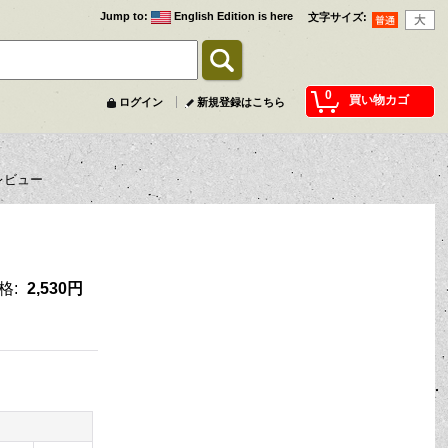
Jump to
:
English Edition is here
文字サイズ
:
0
買い物カゴ
ログイン
新規登録はこちら
レビュー
格
:
2,530円