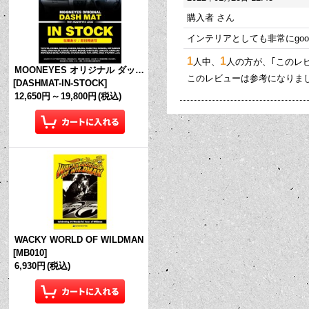
購入者
さん
インテリアとしても非常にgo
1
1
人中、
人の方が、｢このレ
MOONEYES オリジナル ダッシュマット (in Stock!)
このレビューは参考になりま
[
DASHMAT-IN-STOCK
]
12,650円
～
19,800円
(税込)
WACKY WORLD OF WILDMAN
[
MB010
]
6,930円
(税込)