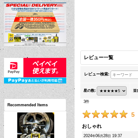
レビュー一覧
レビュー検索
:
星の数
:
並
3
件
Recommended Items
5
おしゃれ
2024
06
28
19:37
年
月
日