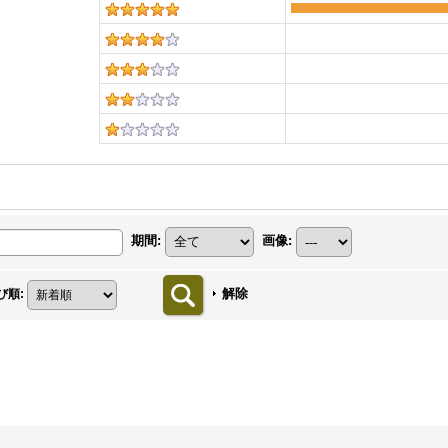
期間
:
画像
:
解除
び順
: