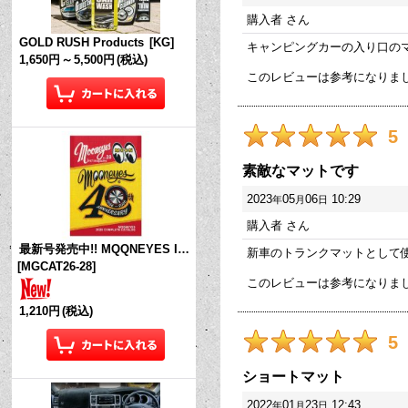
購入者
さん
GOLD RUSH Products
[
KG
]
キャンピングカーの入り口の
1,650円
～
5,500円
(税込)
このレビューは参考になりま
5
素敵なマットです
2023
05
06
10:29
年
月
日
購入者
さん
最新号発売中!! MQQNEYES International Magazine No.28 2026
新車のトランクマットとして使
[
MGCAT26-28
]
このレビューは参考になりま
1,210円
(税込)
5
ショートマット
2022
01
23
12:43
年
月
日