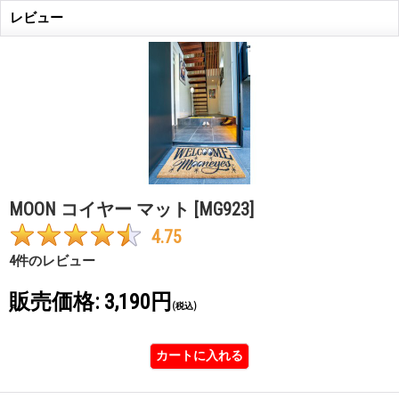
レビュー
MOON コイヤー マット
[MG923]
4.75
4
件のレビュー
販売価格
:
3,190円
(税込)