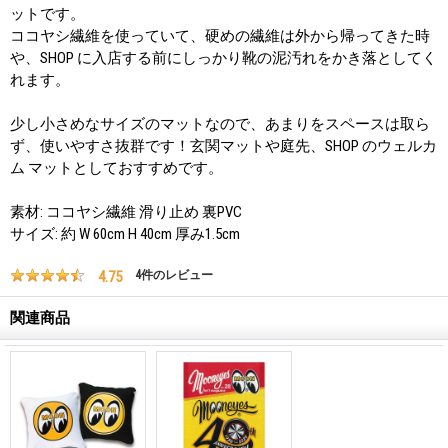
ットです。
ココヤシ繊維を使っていて、硬めの繊維は外から帰ってきた時
や、SHOP に入店する前にしっかり靴の泥汚れをかき落としてく
れます。
少し小さめなサイズのマットなので、あまりをスペースは取ら
ず、使いやすさ抜群です！玄関マットや庭先、SHOP のウェルカ
ム マットとしておすすめです。
素材: ココヤシ繊維 滑り止め 裏PVC
サイズ: 約 W 60cm H 40cm 厚み1.5cm
4.75
4
件のレビュー
関連商品