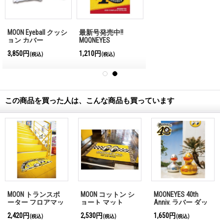
MOON Eyeball クッシ
最新号発売中!!
ョン カバー
MQQNEYES
International
3,850円
1,210円
(税込)
(税込)
Magazine No.28 2026
この商品を買った人は、こんな商品も買っています
MOON トランスポ
MOON コットン シ
MOONEYES 40th
ーター フロアマッ
ョート マット
Anniv. ラバー ダッ
ト
ク
2,420円
2,530円
1,650円
(税込)
(税込)
(税込)