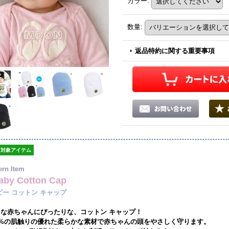
カラー
:
数量
:
返品特約に関する重要事項
対象アイテム
ern Item
by Cotton Cap
ビー コットン キャップ
な赤ちゃんにぴったりな、コットン キャップ！
0%の肌触りの優れた柔らかな素材で赤ちゃんの頭をやさしく守ります。