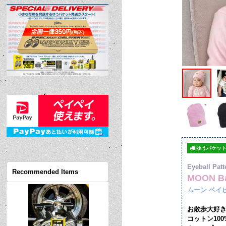
ゆうパケット
Eyeball Patt
Recommended Items
MOON Ba
ムーン ベイ
お散歩大好き
コットン10