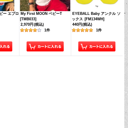
 ベビー エプロ
My First MOON ベビーT
EYEBALL Baby アンクル ソ
[
TMB033
]
ックス
[
FM134WH
]
2,970円
(税込)
440円
(税込)
1
件
1
件