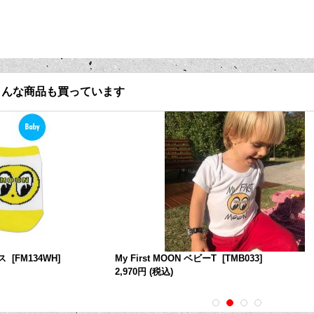
こんな商品も買っています
ス
[
FM134WH
]
My First MOON ベビーT
[
TMB033
]
2,970円
(税込)