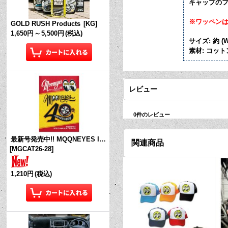
キャップのフ
※ワッペン
GOLD RUSH Products
[
KG
]
1,650円
～
5,500円
(税込)
サイズ: 約 (W)
素材: コットン
レビュー
0
件のレビュー
最新号発売中!! MQQNEYES International Magazine No.28 2026
関連商品
[
MGCAT26-28
]
1,210円
(税込)