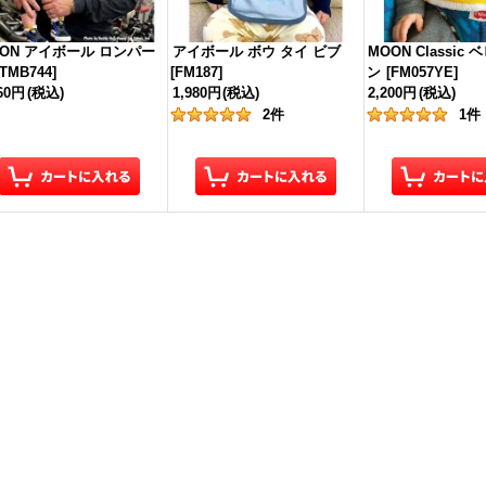
OON アイボール ロンパー
アイボール ボウ タイ ビブ
MOON Classic
TMB744
]
[
FM187
]
ン
[
FM057YE
]
960円
(税込)
1,980円
(税込)
2,200円
(税込)
2
件
1
件