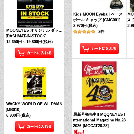
Kids MOON Eyeball ベース
M
ボール キャップ
[
CMC001
]
ス
[
2,970円
(税込)
3,
MOONEYES オリジナル ダッシュマット (in Stock!)
2
件
[
DASHMAT-IN-STOCK
]
12,650円
～
19,800円
(税込)
WACKY WORLD OF WILDMAN
[
MB010
]
最新号発売中!! MQQNEYES I
6,930円
(税込)
nternational Magazine No.28
2026
[
MGCAT26-28
]