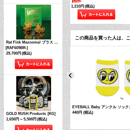
1,210円
(税込)
この商品を買った人は、
Rat Fink Mazooma! ブラス リング
[
RAF609BR-
]
29,700円
(税込)
イ ビブ
[
FM187
]
EYEBALL Baby アンクル ソック
440円
(税込)
GOLD RUSH Products
[
KG
]
1,650円
～
5,500円
(税込)