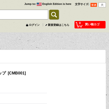
Jump to
:
English Edition is here
文字サイズ
:
0
買い物カゴ
ログイン
新規登録はこちら
ップ
[
CMB001
]