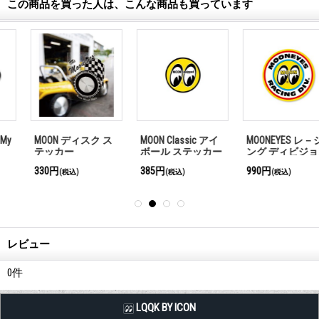
この商品を買った人は、こんな商品も買っています
MOON ディスク ス
MOON Classic アイ
MOONEYES レ－シ
テッカー
ボール ステッカー
ング ディビジョン
ステッカー
330円
385円
990円
(税込)
(税込)
(税込)
レビュー
0
件
LQQK BY ICON