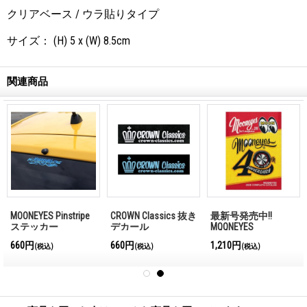
クリアベース / ウラ貼りタイプ
サイズ： (H) 5 x (W) 8.5cm
関連商品
MOONEYES Pinstripe
CROWN Classics 抜き
最新号発売中!!
ステッカー
デカール
MQQNEYES
International
660円
660円
1,210円
(税込)
(税込)
(税込)
Magazine No.28 2026