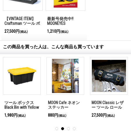
【VINTAGE ITEM】
最新号発売中!!
Craftsman ツール ボ
MQQNEYES
ックス 001
International
27,500円
1,210円
(税込)
(税込)
Magazine No.28 2026
この商品を買った人は、こんな商品も買っています
ツール ボックス
MOON Cafe ネオン
MOON Classic レザ
Black Bin with Yellow
ステッカー
ー ツール ロール
Lid
1,980円
880円
27,500円
(税込)
(税込)
(税込)