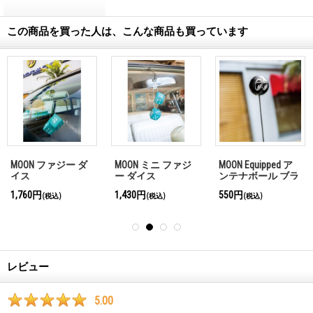
この商品を買った人は、こんな商品も買っています
MOON ファジー ダ
MOON ミニ ファジ
MOON Equipped ア
イス
ー ダイス
ンテナボール ブラ
ック (スクイーズ
1,760円
1,430円
550円
(税込)
(税込)
(税込)
タイプ)
レビュー
5.00