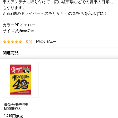
車のアンテナに取り付けて、広い駐車場などでの愛車の目印に
もなります。
Shaka 他のドライバーへのありがとうの気持ちを忘れずに！
カラー:YE イエロー
サイズ:約5cm×7cm
5.00
1
件のレビュー
関連商品
最新号発売中!!
MQQNEYES
International
1,210円
(税込)
Magazine No.28 2026