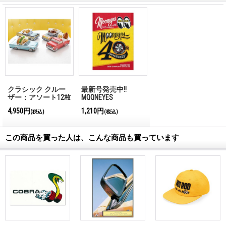
クラシック クルー
最新号発売中!!
ザー：アソート12枚
MQQNEYES
セット
International
4,950円
1,210円
(税込)
(税込)
Magazine No.28 2026
この商品を買った人は、こんな商品も買っています