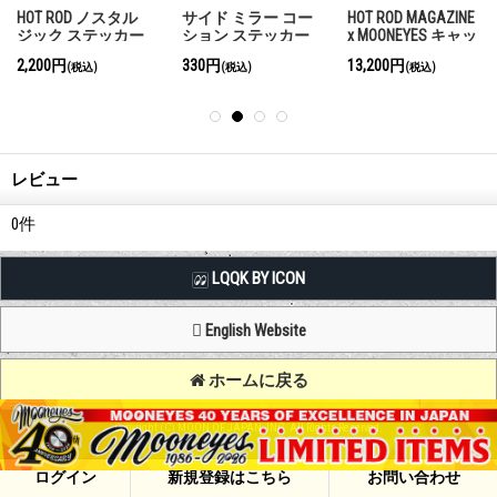
HOT ROD ノスタル
サイド ミラー コー
HOT ROD MAGAZINE
ジック ステッカー
ション ステッカー
x MOONEYES キャッ
COBRA ウィンドー
プ
2,200円
330円
13,200円
(税込)
(税込)
(税込)
デカール
レビュー
0
件
LQQK BY ICON
English Website
ホームに戻る
Copyright (C) MOON OF JAPAN, INC. All Rights Reserved.
ログイン
新規登録はこちら
お問い合わせ