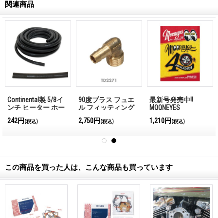
関連商品
Continental製 5/8イ
90度ブラス フュエ
最新号発売中!!
ンチ ヒーター ホー
ル フィッティング
MQQNEYES
ス
International
242円
2,750円
1,210円
(税込)
(税込)
(税込)
Magazine No.28 2026
この商品を買った人は、こんな商品も買っています