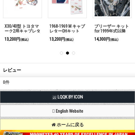
X30/40型 トヨタマ
1968-1969 M キャブ
ブリーザー キット
ーク2用キャブレタ
レターOHキット
for 1999年式以降
ーOHキット
ビッグツイン(BT)
13,200円
13,200円
14,300円
(税込)
(税込)
(税込)
レビュー
0
件
LQQK BY ICON
English Website
ホームに戻る