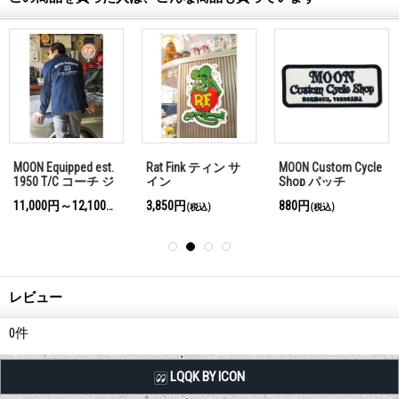
MOON Equipped est.
Rat Fink ティン サ
MOON Custom Cycle
1950 T/C コーチ ジ
イン
Shop パッチ
ャケット
11,000円～12,100円
3,850円
880円
込)
(税込)
(税込)
(税込)
レビュー
0
件
LQQK BY ICON