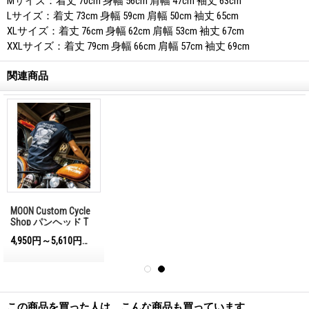
Mサイズ：着丈 70cm 身幅 56cm 肩幅 47cm 袖丈 63cm
Lサイズ：着丈 73cm 身幅 59cm 肩幅 50cm 袖丈 65cm
XLサイズ：着丈 76cm 身幅 62cm 肩幅 53cm 袖丈 67cm
XXLサイズ：着丈 79cm 身幅 66cm 肩幅 57cm 袖丈 69cm
関連商品
MOON Custom Cycle
Shop パンヘッド T
シャツ
4,950円～5,610円
)
(税込)
この商品を買った人は、こんな商品も買っています