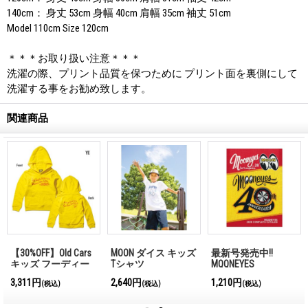
140cm： 身丈 53cm 身幅 40cm 肩幅 35cm 袖丈 51cm
Model 110cm Size 120cm
＊＊＊お取り扱い注意＊＊＊
洗濯の際、プリント品質を保つために プリント面を裏側にして
洗濯する事をお勧め致します。
関連商品
【30%OFF】Old Cars
MOON ダイス キッズ
最新号発売中!!
キッズ フーディー
Tシャツ
MQQNEYES
International
3,311円
2,640円
1,210円
(税込)
(税込)
(税込)
Magazine No.28 2026