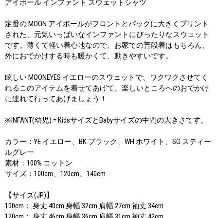
アイボール インファント スウェットシャツ
定番の MOON アイボールがフロントとバックに大きくプリント
された、元気いっぱいなインファントにぴったりなスウェット
です。薄くて軽い着心地なので、お家での普段着はもちろん、
外におでかけする時も暖かくて、動きやすいです。
眩しい MOONEYES イエローのスウェットで、ワクワクさせてく
れるこのアイテムを着せてあげて、楽しいところへのおでかけ
に連れて行ってあげましょう！
※INFANT(幼児) = KidsサイズとBabyサイズの中間の大きさです。
カラー：YE イエロー、BK ブラック、WH ホワイト、SG スティー
ルグレー
素材：100% コットン
サイズ：100cm、120cm、140cm
【サイズ(JP)】
100cm： 身丈 40cm 身幅 32cm 肩幅 27cm 袖丈 34cm
120cm： 身丈 46cm 身幅 36cm 肩幅 31cm 袖丈 42cm