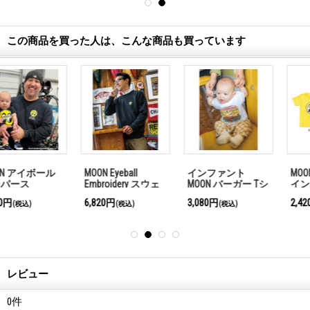
この商品を買った人は、こんな商品も買っています
MOON Eyeball
インファント
MOON アイボール
Embroidery スウェ
MOON バーガー Tシ
インファント Tシ
ットシャツ
ャツ
ャツ
6,820円
3,080円
2,420円
(税込)
(税込)
(税込)
レビュー
0
件