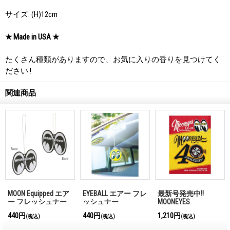
サイズ: (H)12cm
★ Made in USA ★
たくさん種類がありますので、お気に入りの香りを見つけてく
ださい !
関連商品
MOON Equipped エア
EYEBALL エアー フレ
最新号発売中!!
ー フレッシュナー
ッシュナー
MQQNEYES
International
440円
440円
1,210円
(税込)
(税込)
(税込)
Magazine No.28 2026