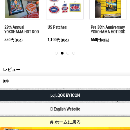
29th Annual
US Patches
Pre 30th Anniversary
YOKOHAMA HOT ROD
YOKOHAMA HOT ROD
CUSTOM SHOW 2020
CUSTOM SHOW 2021
550円
1,100円
550円
(税込)
(税込)
(税込)
ポスター
Final ポスター
レビュー
0
件
LQQK BY ICON
English Website
ホームに戻る