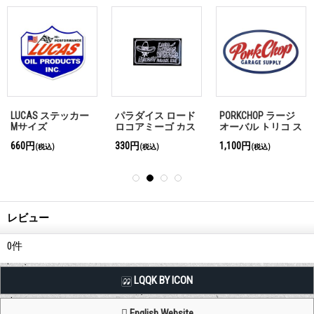
LUCAS ステッカー
パラダイス ロード
PORKCHOP ラージ
Mサイズ
ロコアミーゴ カス
オーバル トリコ ス
タムズ ステッカー
テッカー
660円
330円
1,100円
(税込)
(税込)
(税込)
レビュー
0
件
LQQK BY ICON
English Website