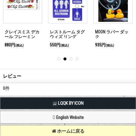
クレイスミス デカ
レストルーム タグ
MOON ラバー ダッ
ール フレーミン
ウィズ リング
ク
880円
550円
935円
(税込)
(税込)
(税込)
レビュー
0
件
LQQK BY ICON
English Website
ホームに戻る