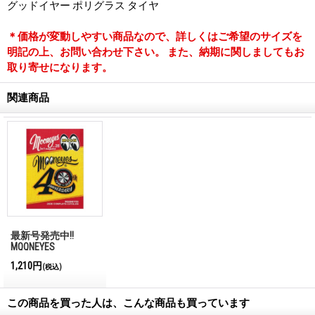
グッドイヤー ポリグラス タイヤ
＊価格が変動しやすい商品なので、詳しくはご希望のサイズを
明記の上、お問い合わせ下さい。 また、納期に関しましてもお
取り寄せになります。
関連商品
最新号発売中!!
MQQNEYES
International
1,210円
(税込)
Magazine No.28 2026
この商品を買った人は、こんな商品も買っています