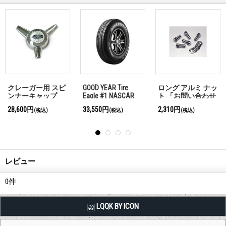
ロング アルミ ナッ
40 デラックス キャ
GOOD YEAR Tire
ト 「お問い合わせ
ップ 「お問い合わ
Eagle #1 NASCAR
ください」
せください」
RWL 195/80-15
2,310円
21,450円
(税込)
(税込)
レビュー
0
件
LQQK BY ICON