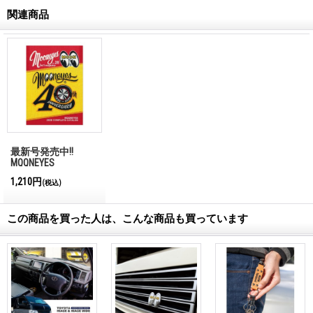
関連商品
最新号発売中!!
MQQNEYES
International
1,210円
(税込)
Magazine No.28 2026
この商品を買った人は、こんな商品も買っています