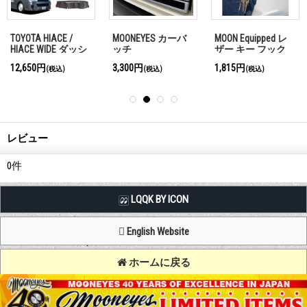
TOYOTA HIACE /
MOONEYES カーバ
MOON Equipped レ
HIACE WIDE ダッシ
ッチ
ザー キー フック
ュマット
12,650円
3,300円
1,815円
(税込)
(税込)
(税込)
レビュー
0
件
LQQK BY ICON
English Website
ホームに戻る
Copyright (C) MOON OF JAPAN, INC. All Rights Reserved.