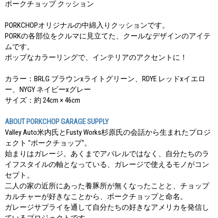
ポークチョップ クッション
PORKCHOPオリジナルの中綿入りクッションです。
PORKの各部位をクルマに見立てた、クールなデザインのアイテ
ムです。
ポップなカラーリングで、インテリアのアクセントに！
カラー：BRLG ブラウンxライトグリーン、RDYE レッドxイエロ
ー、NYGY ネイビーxグレー
サイズ：約 24cm × 46cm
ABOUT PORKCHOP GARAGE SUPPLY
Valley Auto米内氏とFusty Works杉原氏の会話から生まれたプロジ
ェクト "ポークチョップ"。
始まりはガレージ。あくまでアパレルではなく、自分たちのラ
イフスタイルの軸となっている、ガレージで使えるモノがコン
セプト。
二人の家の近所にあった養豚所が無くなったことと、チョップ
カルチャーが好きなことから、ポークチョップと命名。
ガレージサプライを通して自分たちの好きなアメリカを発信し