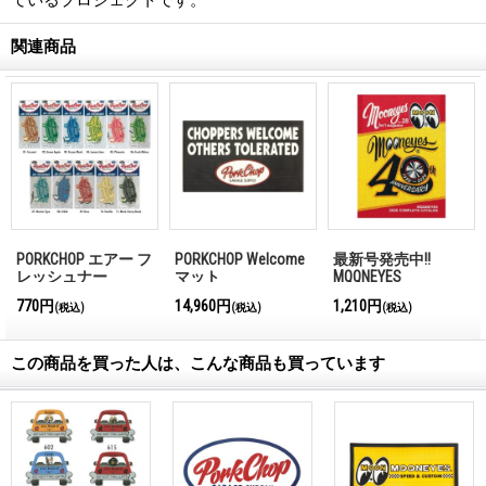
ているプロジェクトです。
関連商品
PORKCHOP エアー フ
PORKCHOP Welcome
最新号発売中!!
レッシュナー
マット
MQQNEYES
International
770円
14,960円
1,210円
(税込)
(税込)
(税込)
Magazine No.28 2026
この商品を買った人は、こんな商品も買っています