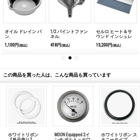
オイル ドレイン パ
1/2 パイントファン
セルロ ヒート＆サ
ン.
ネル.
ウンド インシュレ
ーション（断熱マッ
1,100円
418円
13,200円
(税込)
(税込)
(税込)
ト）
この商品を買った人は、こんな商品も買っています
ホワイトリボン
MOON Equipped 2イ
ホワイトリボン ス
【単品売り】
ンチ ボルト＜ホワ
キニータイプ