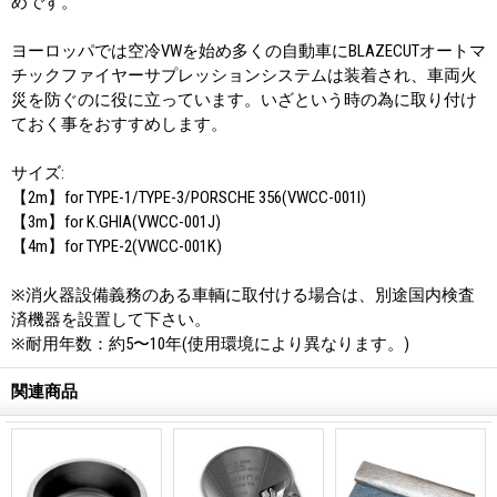
めです。
ヨーロッパでは空冷VWを始め多くの自動車にBLAZECUTオートマ
チックファイヤーサプレッションシステムは装着され、車両火
災を防ぐのに役に立っています。いざという時の為に取り付け
ておく事をおすすめします。
サイズ:
【2m】for TYPE-1/TYPE-3/PORSCHE 356(VWCC-001I)
【3m】for K.GHIA(VWCC-001J)
【4m】for TYPE-2(VWCC-001K)
※消火器設備義務のある車輌に取付ける場合は、別途国内検査
済機器を設置して下さい。
※耐用年数：約5〜10年(使用環境により異なります。)
関連商品