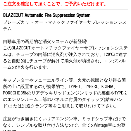
ご注文を確定して頂くことで、ご予約いただけます。
BLAZECUT Automatic Fire Suppression System
ブレーズカット オートマチックファイヤーサプレッションシス
テム
自動車用の画期的な消火システムが新登場!
このBLAZECUT オートマチックファイヤーサプレッションシステ
ムは、チューブの内部に消火剤が注入されており、120℃に達す
ると自動的にチューブが解けて消火剤が噴出され、エンジンル
ームの消火を行います。
キャブレターやフューエルライン等、火元の原因となり得る箇
所の上に設置するのが効果的で、TYPE-1、TYPE-3、K.GHIA、
PORSCHE 356のリアデッキリッドエンジンリッドの裏側やTYPE-2
のエンジンルーム上部のパネルに付属のタイラップ(結束バン
ド)または別途クランプ等をご用意して取り付けて下さい。
注意が行き届きにくいリアエンジン車、ミッドシップ車だけで
なく、シンプルな取り付け方法なので、全てのVintage車にお奨