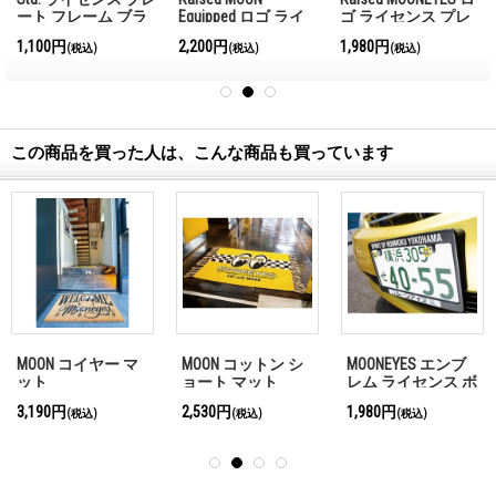
ート フレーム ブラ
Equipped ロゴ ライ
ゴ ライセンス プレ
ック プレーン
センス プレート フ
ート フレーム for
1,100円
2,200円
1,980円
(税込)
(税込)
(税込)
【MG058】
レーム
JPN サイズ
この商品を買った人は、こんな商品も買っています
MOON コイヤー マ
MOON コットン シ
MOONEYES エンブ
ット
ョート マット
レム ライセンス ボ
ルト
3,190円
2,530円
1,980円
(税込)
(税込)
(税込)