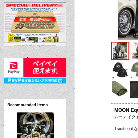
Recommended Items
MOON Equ
ムーン イク
Traditio