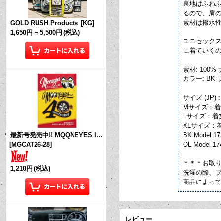
裏地はふわ
るので、肩の
素材は撥水性
GOLD RUSH Products
[
KG
]
1,650円
～
5,500円
(税込)
ユニセック
に着ていく
素材: 100
カラー: BK
サイズ (JP) 
Mサイズ：着丈 
Lサイズ：着丈 
XLサイズ：着丈
BK Model 17
最新号発売中!! MQQNEYES International Magazine No.28 2026
OL Model 17
[
MGCAT26-28
]
＊＊＊お取
1,210円
(税込)
洗濯の際、
商品によっ
レビュー