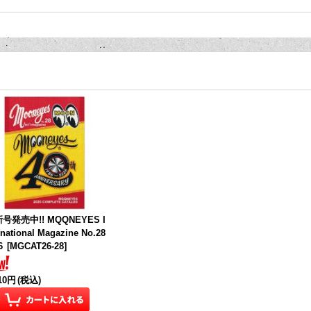
号発売中!! MQQNEYES I
rnational Magazine No.28
6
[
MGCAT26-28
]
210円
(税込)