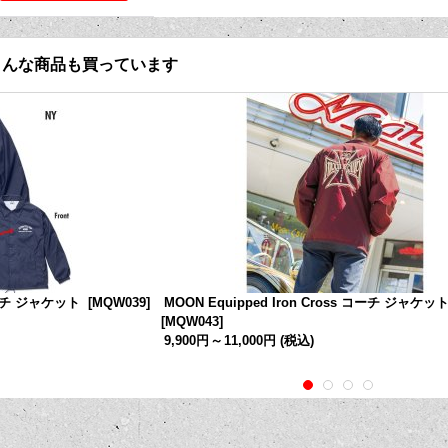
こんな商品も買っています
 コーチ ジャケット
[
MQW039
]
MOON Equipped Iron Cross コーチ ジャケッ
[
MQW043
]
9,900円
～
11,000円
(税込)