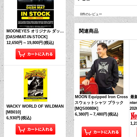
0
件のレビュー
関連商品
MOONEYES オリジナル ダッシュマット (in Stock!)
[
DASHMAT-IN-STOCK
]
12,650円
～
19,800円
(税込)
MOON Equipped Iron Cross
最新
スウェットシャツ ブラック
nte
WACKY WORLD OF WILDMAN
[
MQS008BK
]
202
[
MB010
]
6,380円
～
7,480円
(税込)
6,930円
(税込)
1,