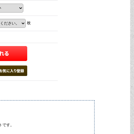
枚
ットです。