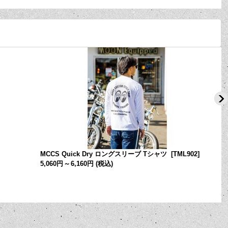
ト
MCCS Quick Dry ロングスリーブ Tシャツ
[
TML902
]
5,060円
～
6,160円
(税込)
[