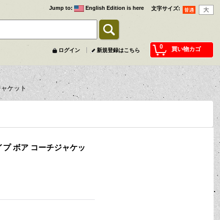
Jump to
:
English Edition is here
文字サイズ
:
0
買い物カゴ
ログイン
新規登録はこちら
チジャケット
シェイプ ボア コーチジャケッ