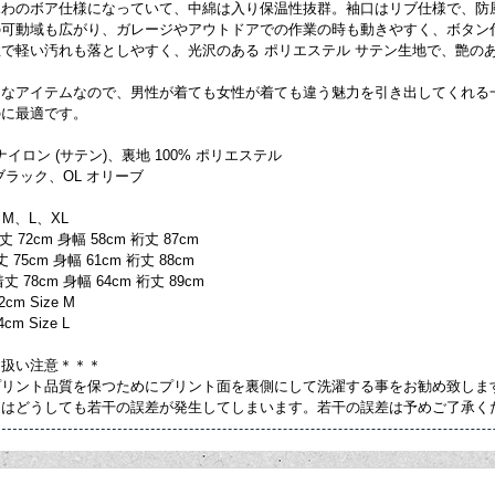
ふわのボア仕様になっていて、中綿は入り保温性抜群。袖口はリブ仕様で、防
可動域も広がり、ガレージやアウトドアでの作業の時も動きやすく、ボタン付
で軽い汚れも落としやすく、光沢のある ポリエステル サテン生地で、艶の
スなアイテムなので、男性が着ても女性が着ても違う魅力を引き出してくれる
のに最適です。
% ナイロン (サテン)、裏地 100% ポリエステル
 ブラック、OL オリーブ
: M、L、XL
72cm 身幅 58cm 裄丈 87cm
75cm 身幅 61cm 裄丈 88cm
 78cm 身幅 64cm 裄丈 89cm
2cm Size M
4cm Size L
り扱い注意＊＊＊
プリント品質を保つためにプリント面を裏側にして洗濯する事をお勧め致しま
てはどうしても若干の誤差が発生してしまいます。若干の誤差は予めご了承く