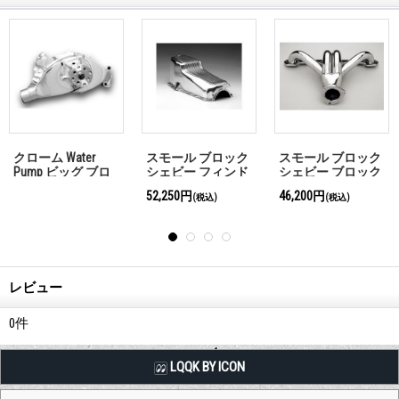
スモール ブロック
HOLOGRAPHIX デカ
クローム Water
シェビー ブロック
ール シェビー ボウ
Pump ビッグ ブロ
ハガー クローム
タイ
ック トール 「お問
46,200円
1,100円
(税込)
(税込)
い合わせくださ
い」
レビュー
0
件
LQQK BY ICON