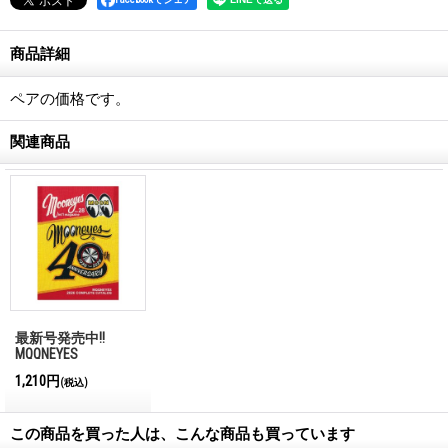
商品詳細
ペアの価格です。
関連商品
最新号発売中!!
MQQNEYES
International
1,210円
(税込)
Magazine No.28 2026
この商品を買った人は、こんな商品も買っています