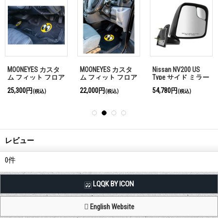
MOONEYES カスタ
MOONEYES カスタ
Nissan NV200 US
ム フィット フロア
ム フィット フロア
Type サイド ミラー
ー マット NISSAN
ー マット NISSAN
25,300円
22,000円
54,780円
(税込)
(税込)
(税込)
(日産) NV350 キャ
(日産) 09- NV200 バ
ラバン
ネット(フロント)
レビュー
0
件
LQQK BY ICON
English Website