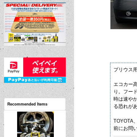
プリウス用 
エコカー
り。フー
時は速や
Recommended Items
る恐れが
TOYOT
前にお問