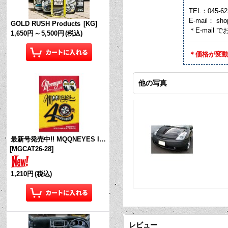
TEL：045-62
E-mail： sho
GOLD RUSH Products
[
KG
]
＊E-mai
1,650円
～
5,500円
(税込)
＊価格が変
他の写真
最新号発売中!! MQQNEYES International Magazine No.28 2026
[
MGCAT26-28
]
1,210円
(税込)
レビュー