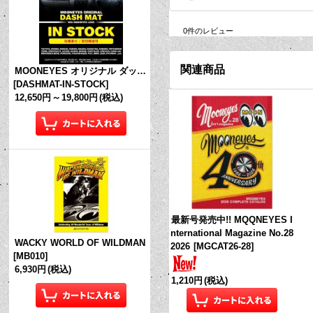
0
件のレビュー
関連商品
MOONEYES オリジナル ダッシュマット (in Stock!)
[
DASHMAT-IN-STOCK
]
12,650円
～
19,800円
(税込)
最新号発売中!! MQQNEYES I
nternational Magazine No.28
WACKY WORLD OF WILDMAN
2026
[
MGCAT26-28
]
[
MB010
]
6,930円
(税込)
1,210円
(税込)