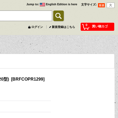
Jump to
:
English Edition is here
文字サイズ
:
0
買い物カゴ
ログイン
新規登録はこちら
0型)
[
BRFCOPR1299
]