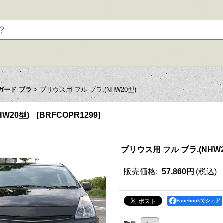
ガード ブラ
>
プリウス用 フル ブラ.(NHW20型)
W20型)
[
BRFCOPR1299
]
プリウス用 フル ブラ.(NHW2
販売価格
:
57,860円
(税込)
Facebookでシェア