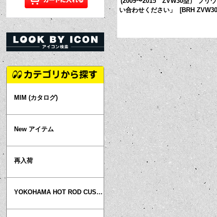
(2003/9〜2009/4 NHW20型) 「お問
(2009〜2015 ZVW30型） プ
[
BRFCOPR1299
]
い合わせください」
[
BRH ZVW30
MIM (カタログ)
New アイテム
再入荷
YOKOHAMA HOT ROD CUSTOM SHOW