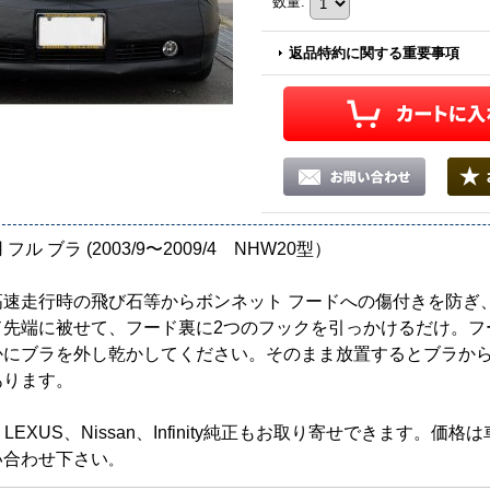
数量
:
返品特約に関する重要事項
フル ブラ (2003/9〜2009/4 NHW20型）
高速走行時の飛び石等からボンネット フードへの傷付きを防ぎ
ド先端に被せて、フード裏に2つのフックを引っかけるだけ。フ
かにブラを外し乾かしてください。そのまま放置するとブラか
あります。
A、LEXUS、Nissan、Infinity純正もお取り寄せできます
い合わせ下さい
。