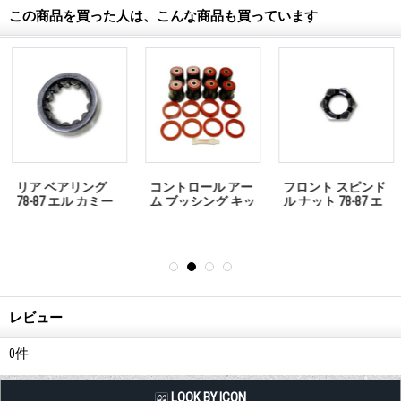
この商品を買った人は、こんな商品も買っています
コントロール アー
フロント スピンド
US カヤバ ガスシ
ム ブッシング キッ
ル ナット 78-87 エ
ョック リア - 78-87
ト＜リア＞ - エル
ル カミーノ用 「お
エル カミーノ 「お
カミーノ用 「お問
問い合わせくださ
問い合わせくださ
い合わせくださ
い」
い」
い」
レビュー
0
件
LQQK BY ICON