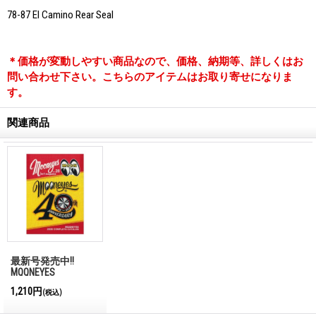
78-87 El Camino Rear Seal
＊価格が変動しやすい商品なので、価格、納期等、詳しくはお
問い合わせ下さい。こちらのアイテムはお取り寄せになりま
す。
関連商品
最新号発売中!!
MQQNEYES
International
1,210円
(税込)
Magazine No.28 2026