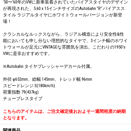
'50〜'60年のVWに新車装着されていたバイアスタイヤのデザイン
が再現された、5.60 x 15インチサイズのAutobahn "R" バイアスス
タイル ラジアルタイヤにホワイトウォールバージョンが新登
場！
クラシカルなルックスながら、ラジアル構造により安全性&性
能においても申し分ない理想的なタイヤで、3インチ幅のホワイ
トウォールが足元にVINTAGEな雰囲気を演出。こだわりの1950's
VWに是非おすすめです。
※Autobahn タイヤプレッシャーデカール付属。
外径 φ652mm、総幅 145mm、トレッド幅 96mm
スピードレンジ S(180km/h)
荷重指数 79(437kg)
チューブレスタイプ
こちらのアイテムは、ご注文確定後おおよそ一週間程度の納期
となります。
関連商品