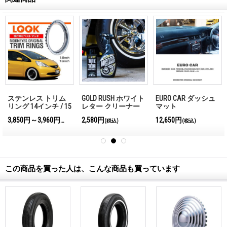
ステンレス トリム
GOLD RUSH ホワイト
EURO CAR ダッシュ
リング 14インチ / 15
レター クリーナー
マット
インチ
3,850円～3,960円
2,580円
12,650円
(税込)
(税込)
(税込)
この商品を買った人は、こんな商品も買っています