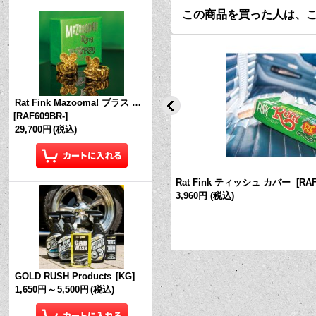
この商品を買った人は、
Rat Fink Mazooma! ブラス リング
[
RAF609BR-
]
29,700円
(税込)
ross ソックス
[
RAF623
]
Rat Fink ティッシュ カバー
[
RAF
3,960円
(税込)
GOLD RUSH Products
[
KG
]
1,650円
～
5,500円
(税込)