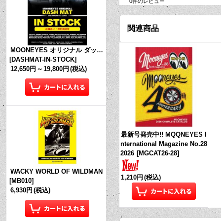
0
件のレビュー
関連商品
MOONEYES オリジナル ダッシュマット (in Stock!)
[
DASHMAT-IN-STOCK
]
12,650円
～
19,800円
(税込)
最新号発売中!! MQQNEYES I
nternational Magazine No.28
2026
[
MGCAT26-28
]
WACKY WORLD OF WILDMAN
1,210円
(税込)
[
MB010
]
6,930円
(税込)