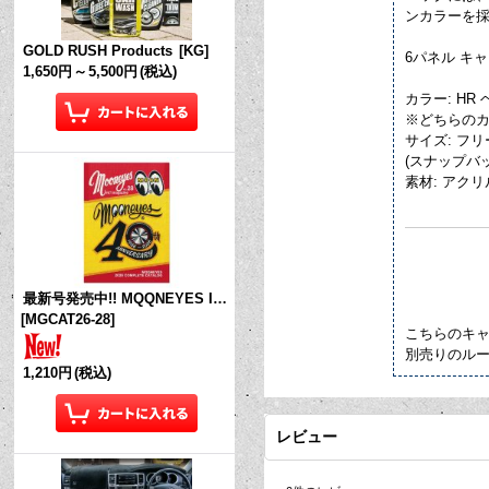
ンカラーを
GOLD RUSH Products
[
KG
]
6パネル キ
1,650円
～
5,500円
(税込)
カラー: H
※どちらの
サイズ: フ
(スナップバ
素材: アクリ
最新号発売中!! MQQNEYES International Magazine No.28 2026
[
MGCAT26-28
]
こちらのキ
別売りのル
1,210円
(税込)
レビュー