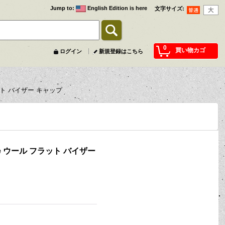
Jump to
:
English Edition is here
文字サイズ
:
0
買い物カゴ
ログイン
新規登録はこちら
フラット バイザー キャップ
hape ウール フラット バイザー