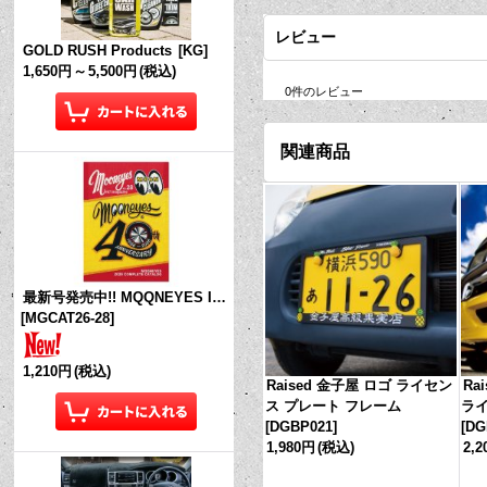
レビュー
GOLD RUSH Products
[
KG
]
1,650円
～
5,500円
(税込)
0
件のレビュー
関連商品
最新号発売中!! MQQNEYES International Magazine No.28 2026
[
MGCAT26-28
]
1,210円
(税込)
Raised 金子屋 ロゴ ライセン
Rai
ス プレート フレーム
ライ
[
DGBP021
]
[
DG
1,980円
(税込)
2,