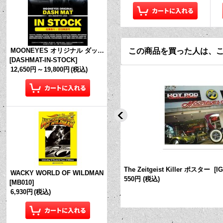
この商品を買った人は、
MOONEYES オリジナル ダッシュマット (in Stock!)
[
DASHMAT-IN-STOCK
]
12,650円
～
19,800円
(税込)
at Frog x MOON Tシャツ (ホワイト)
The Zeitgeist Killer ポスター
[
I
WACKY WORLD OF WILDMAN
550円
(税込)
[
MB010
]
6,930円
(税込)