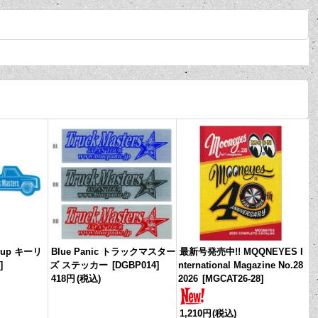
ckup キーリ
Blue Panic トラックマスター
最新号発売中!! MQQNEYES I
L
]
ズ ステッカー
[
DGBP014
]
nternational Magazine No.28
418円
(税込)
2026
[
MGCAT26-28
]
1,210円
(税込)