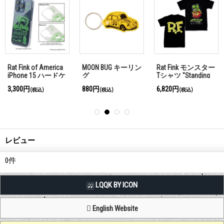
Rat Fink of America
MOON BUG キーリン
Rat Fink モンスター
iPhone 15 ハードケ
グ
Tシャツ "Standing
ース クリア
Rat Fink" ブラック
3,300円
880円
6,820円
(税込)
(税込)
(税込)
レビュー
0
件
LQQK BY ICON
English Website