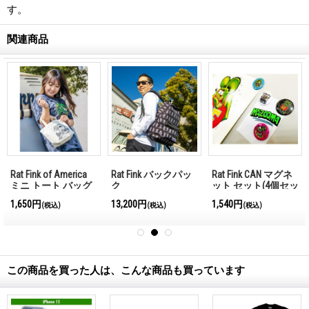
す。
関連商品
Rat Fink of America
Rat Fink バックパッ
Rat Fink CAN マグネ
ミニ トート バッグ
ク
ット セット(4個セッ
ト)
1,650円
13,200円
1,540円
(税込)
(税込)
(税込)
この商品を買った人は、こんな商品も買っています