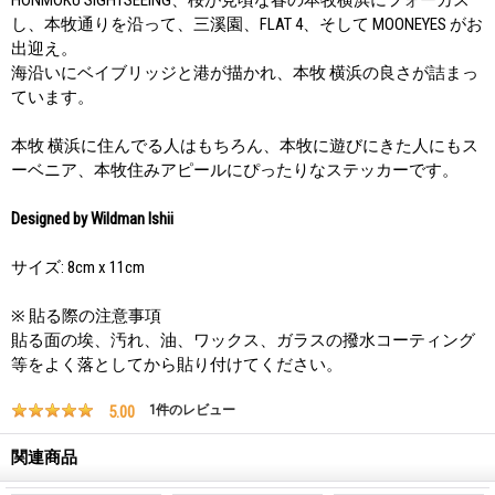
し、本牧通りを沿って、三溪園、FLAT 4、そして MOONEYES がお
出迎え。
海沿いにベイブリッジと港が描かれ、本牧 横浜の良さが詰まっ
ています。
本牧 横浜に住んでる人はもちろん、本牧に遊びにきた人にもス
ーベニア、本牧住みアピールにぴったりなステッカーです。
Designed by Wildman Ishii
サイズ: 8cm x 11cm
※ 貼る際の注意事項
貼る面の埃、汚れ、油、ワックス、ガラスの撥水コーティング
等をよく落としてから貼り付けてください。
5.00
1
件のレビュー
関連商品