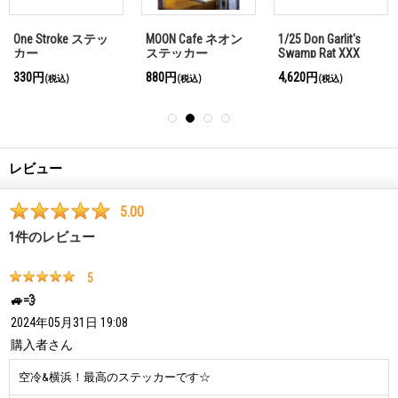
One Stroke ステッ
MOON Cafe ネオン
1/25 Don Garlit's
カー
ステッカー
Swamp Rat XXX
Dragster プラスチ
330円
880円
4,620円
(税込)
(税込)
(税込)
ック モデル キット
レビュー
5.00
1
件のレビュー
5
🚙💨
2024年05月31日 19:08
購入者
さん
空冷&横浜！最高のステッカーです☆